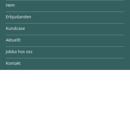
Hem
Erbjudanden
Kundcase
Aktuellt
Jobba hos oss
Kontakt
Följ oss
LINKEDIN
Följ vår LinkedIn-sida