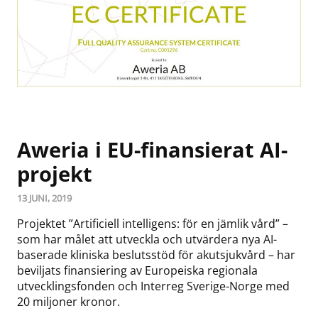
Aweria i EU-finansierat AI-
projekt
13 JUNI, 2019
Projektet ”Artificiell intelligens: för en jämlik vård” –
som har målet att utveckla och utvärdera nya AI-
baserade kliniska beslutsstöd för akutsjukvård – har
beviljats finansiering av Europeiska regionala
utvecklingsfonden och Interreg Sverige-Norge med
20 miljoner kronor.