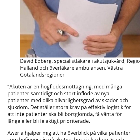
David Edberg, specialistläkare i akutsjukvård, Regi
Halland och överläkare ambulansen, Västra
Götalandsregionen
”Akuten är en högflödesmottagning, med många
patienter samtidigt och stort inflöde av nya
patienter med olika allvarlighetsgrad av skador och
sjukdom. Det ställer stora krav på effektiv logistik för
att inte patienter ska bli bortglömda, få vänta för
länge eller bli felaktigt prioriterade.
Aweria hjälper mig att ha överblick på vilka patienter
som befinner sig på akuten, hur sjuka dom är och