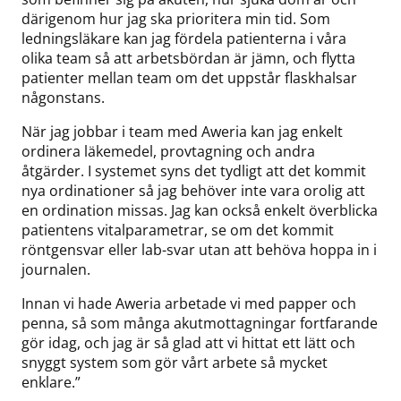
därigenom hur jag ska prioritera min tid. Som
ledningsläkare kan jag fördela patienterna i våra
olika team så att arbetsbördan är jämn, och flytta
patienter mellan team om det uppstår flaskhalsar
någonstans.
När jag jobbar i team med Aweria kan jag enkelt
ordinera läkemedel, provtagning och andra
åtgärder. I systemet syns det tydligt att det kommit
nya ordinationer så jag behöver inte vara orolig att
en ordination missas. Jag kan också enkelt överblicka
patientens vitalparametrar, se om det kommit
röntgensvar eller lab-svar utan att behöva hoppa in i
journalen.
Innan vi hade Aweria arbetade vi med papper och
penna, så som många akutmottagningar fortfarande
gör idag, och jag är så glad att vi hittat ett lätt och
snyggt system som gör vårt arbete så mycket
enklare.”