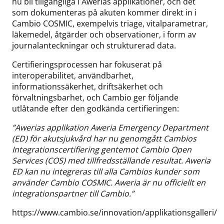
nu bli tillgängliga i Awerias applikationer, och det
som dokumenteras på akuten kommer direkt in i
Cambio COSMIC, exempelvis triage, vitalparametrar,
läkemedel, åtgärder och observationer, i form av
journalanteckningar och strukturerad data.
Certifieringsprocessen har fokuserat på
interoperabilitet, användbarhet,
informationssäkerhet, driftsäkerhet och
förvaltningsbarhet, och Cambio ger följande
utlåtande efter den godkända certifieringen:
”Awerias applikation Aweria Emergency Department
(ED) för akutsjukvård har nu genomgått Cambios
Integrationscertifiering gentemot Cambio Open
Services (COS) med tillfredsställande resultat. Aweria
ED kan nu integreras till alla Cambios kunder som
använder Cambio COSMIC. Aweria är nu officiellt en
integrationspartner till Cambio.”
https://www.cambio.se/innovation/applikationsgalleri/